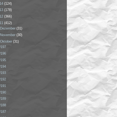
14
(124)
13
(178)
12
(366)
11
(412)
Dezember
(31)
November
(30)
Oktober
(31)
#197
#196
#195
#194
#193
#192
#191
#190
#189
#188
#187