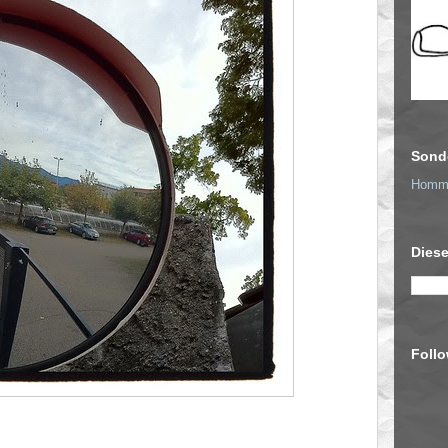
Sond
Homma
Dies
Follo