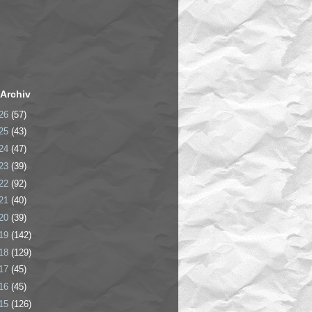
Archiv
26
(57)
25
(43)
24
(47)
23
(39)
22
(92)
21
(40)
20
(39)
19
(142)
18
(129)
17
(45)
16
(45)
15
(126)