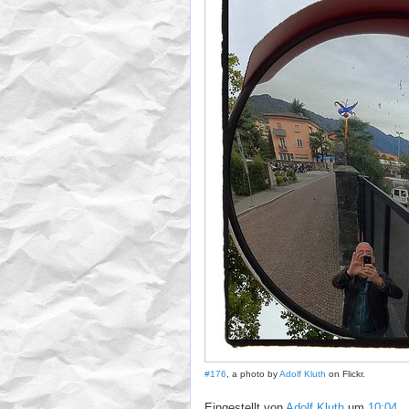
#176
, a photo by
Adolf Kluth
on Flickr.
Eingestellt von
Adolf Kluth
um
10:04