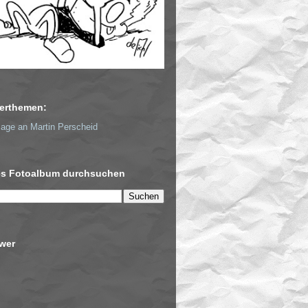
erthemen:
ge an Martin Perscheid
es Fotoalbum durchsuchen
wer