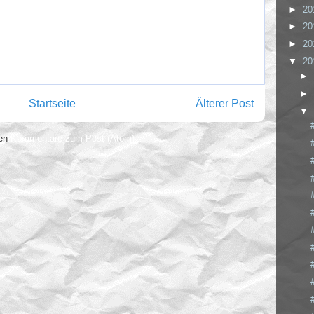
►
20
►
20
►
20
▼
20
►
►
Startseite
Älterer Post
▼
ren
Kommentare zum Post (Atom)