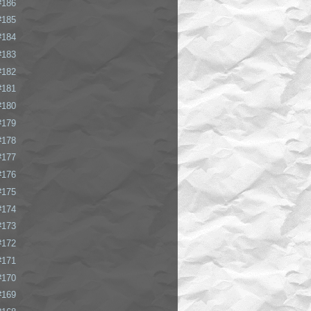
#186
#185
#184
#183
#182
#181
#180
#179
#178
#177
#176
#175
#174
#173
#172
#171
#170
#169